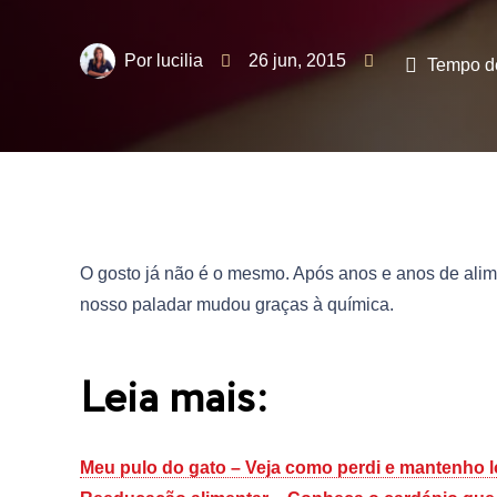
lucilia
26 jun, 2015
Tempo de
O gosto já não é o mesmo. Após anos e anos de alime
nosso paladar mudou graças à química.
Leia mais:
Meu pulo do gato – Veja como perdi e mantenho 