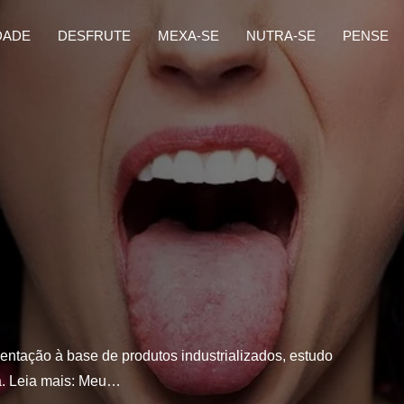
DADE
DESFRUTE
MEXA-SE
NUTRA-SE
PENSE
entação à base de produtos industrializados, estudo
a. Leia mais: Meu…