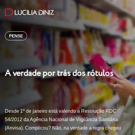
PENSE
A verdade por trás dos rótulos
Desde 1º de janeiro está valendo a Resolução RDC
54/2012 da Agência Nacional de Vigilância Sanitária
(Anvisa). Complicou? Não, na verdade a regra chegou