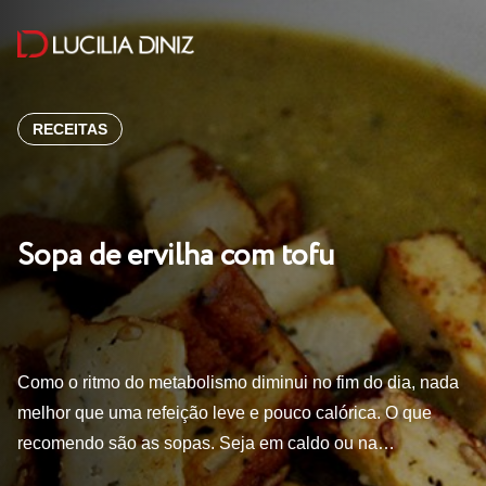
RECEITAS
Sopa de ervilha com tofu
Como o ritmo do metabolismo diminui no fim do dia, nada
melhor que uma refeição leve e pouco calórica. O que
recomendo são as sopas. Seja em caldo ou na…