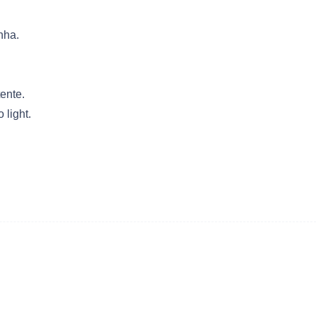
nha.
ente.
 light.