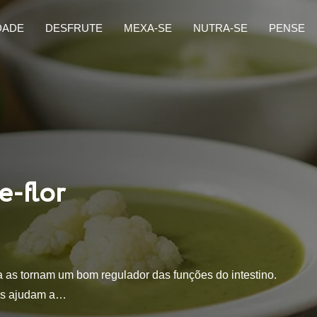
DADE
DESFRUTE
MEXA-SE
NUTRA-SE
PENSE
e-flor
 as tornam um bom regulador das funções do intestino.
nos ajudam a…