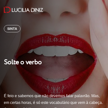
SINTA
Solte o verbo
É feio e sabemos que não devemos falar palavrão. Mas,
em certas horas, é só este vocabulário que vem à cabeça.