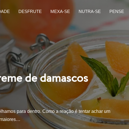
DADE
DESFRUTE
MEXA-SE
NUTRA-SE
PENSE
creme de damascos
lhamos para dentro. Como a reação é tentar achar um
s maiores…