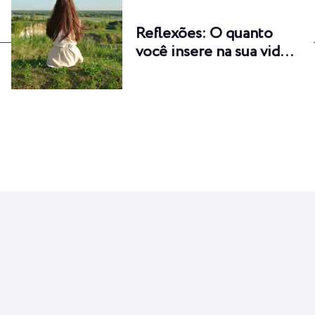
Reflexões: O quanto
você insere na sua vid…
NUTRA-SE
O barato do ovo