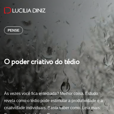
PENSE
O poder criativo do tédio
Às vezes você fica entediada? Melhor coisa. Estudo
revela como o tédio pode estimular a produtividade e a
criatividade individuais. Basta saber como. Leia mais: