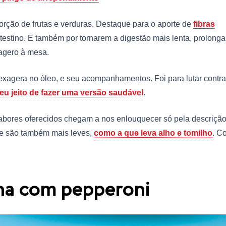
rção de frutas e verduras. Destaque para o aporte de
fibras
estino. E também por tornarem a digestão mais lenta, prolong
agero à mesa.
 exagera no óleo, e seu acompanhamentos. Foi para lutar contra
meu jeito de fazer uma versão saudável
.
abores oferecidos chegam a nos enlouquecer só pela descrição
que são também mais leves,
como a que leva alho e tomilho
. Co
ana com pepperoni