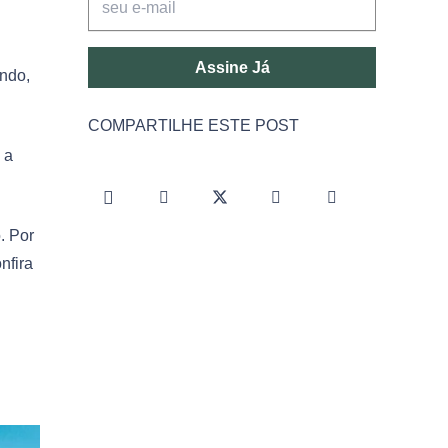
Assine Já
ando,
COMPARTILHE ESTE POST
 a
. Por
nfira