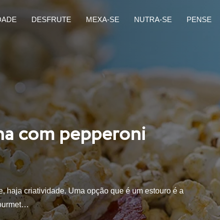
DADE
DESFRUTE
MEXA-SE
NUTRA-SE
PENSE
ana com pepperoni
e, haja criatividade. Uma opção que é um estouro é a
gourmet…