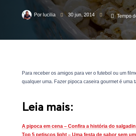
lucilia
30 jun, 2014
Tempo de
Para receber os amigos para ver o futebol ou um film
qualquer uma. Fazer pipoca caseira gourmet é uma tare
Leia mais:
A pipoca em cena – Confira a história do salgad
Top 5 petiscos light – Uma festa de sabor sem u