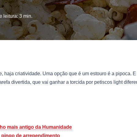
 leitura:
3
min.
e, haja criatividade. Uma opção que é um estouro é a pipoca. E
fa divertida, que vai ganhar a torcida por petiscos light difere
inho mais antigo da Humanidade
m pingo de arrependimento