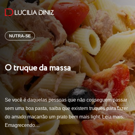
NUTRA-SE
O truque da massa
Se você é daquelas pessoas que não conseguem passar
sem uma boa pasta, saiba que existem truques para fazer
do amado macarrão um prato bem mais light. Leia mais:
Emagrecendo…