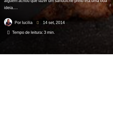
alguém achou que fazer um sanduíche preto era uma boa
ideia.…
lucilia
14 set, 2014
Tempo de leitura:
3
min.