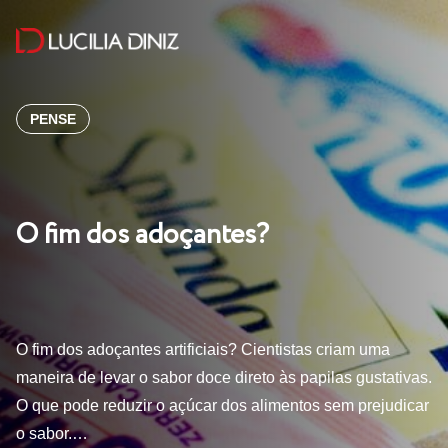
PENSE
O fim dos adoçantes?
O fim dos adoçantes artificiais? Cientistas criam uma
maneira de levar o sabor doce direto às papilas gustativas.
O que pode reduzir o açúcar dos alimentos sem prejudicar
o sabor.…