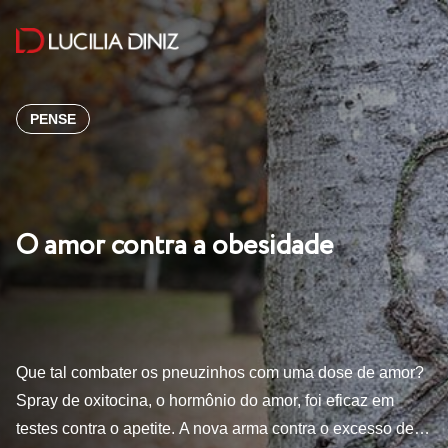
PENSE
O amor contra a obesidade
Que tal combater os pneuzinhos com uma dose de amor?
Spray de oxitocina, o hormônio do amor, foi eficaz em
testes contra o apetite. A nova arma contra o excesso de…