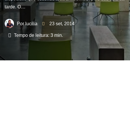
tarde. O…
lucilia
23 set, 2014
Tempo de leitura:
3
min.