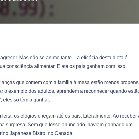
recer. Mas não se anime tanto – a eficácia desta dieta é
a consciência alimentar. E até os pais ganham com isso.
rianças que comem com a família à mesa estão menos propens
var o exemplo dos adultos, aprendem a reconhecer quando estã
, eles só têm a ganhar.
ita, os elogios chegam até os pais. Literalmente. Ao receber 
 uma surpresa. Sem que fosse anunciado, haviam ganhado um
arino Japanese Bistro, no Canadá.