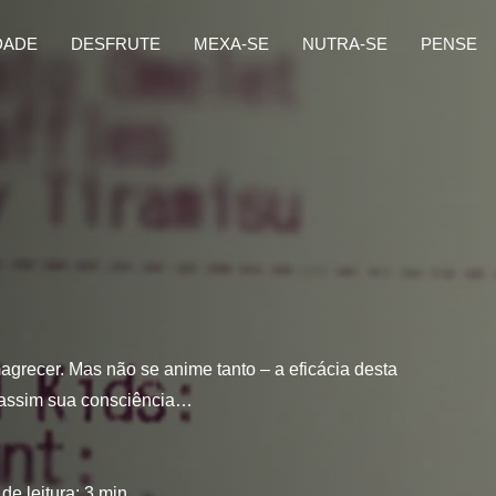
DADE
DESFRUTE
MEXA-SE
NUTRA-SE
PENSE
a
grecer. Mas não se anime tanto – a eficácia desta
 assim sua consciência…
de leitura:
3
min.