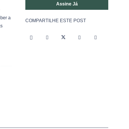
Assine Já
e
eber a
COMPARTILHE ESTE POST
as