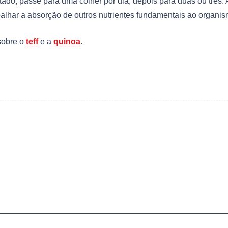
do, passe para uma colher por dia, depois para duas ou três. A
alhar a absorção de outros nutrientes fundamentais ao organis
 sobre o
teff
e a
quinoa
.