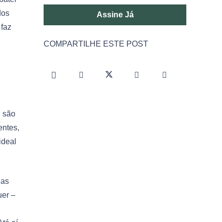
dos
Assine Já
 faz
COMPARTILHE ESTE POST
, são
entes,
ideal
 as
uer –