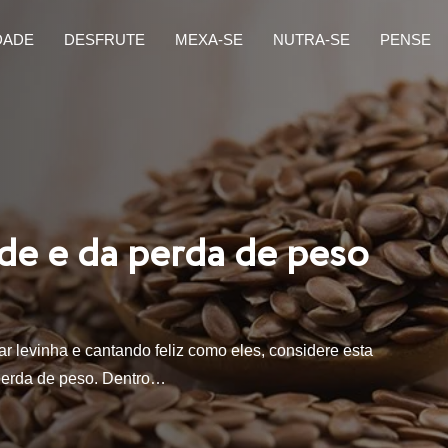
DADE
DESFRUTE
MEXA-SE
NUTRA-SE
PENSE
úde e da perda de peso
ar levinha e cantando feliz como eles, considere esta
perda de peso. Dentro…