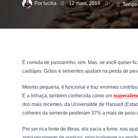
lucilia
12 maio, 2014
Tempo 
É comida de passarinho, sim. Mas, se você quiser fic
cardápio. Grãos e sementes ajudam na perda de peso.
Mesmo pequena, é funcional e traz enormes contribui
É a linhaça, também conhecida como um
superalim
dos mais recentes, da Universidde de Harvard (Estad
colheres da semente perderam 37% a mais de peso 
Por ser rica fonte de fibras, ela sacia a fome, nos aju
armazenamento de gordura, principalmente na regiã