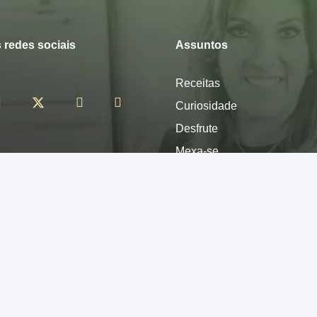
 redes sociais
Assuntos
Receitas
Curiosidade
Desfrute
Mexa-se
Nutra-se
Pense
Sinta