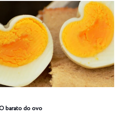
O barato do ovo
Risc