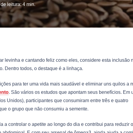
de leitura:
4
min.
ar levinha e cantando feliz como eles, considere esta inclusão 
 Dentro todos, o destaque é a linhaça.
ções para ter uma vida mais saudável e eliminar uns quilos a m
ento
. São vários os estudos que apontam seus benefícios. Em
os Unidos), participantes que consumiram entre três e quatro
que o grupo que não consumiu a semente.
da a controlar o apetite ao longo do dia e contribui para reduzir 
o abdominal. E com seu arsenal de ômega3, ainda ajuda a com