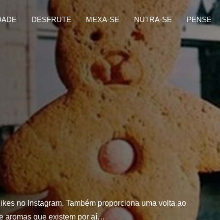
DADE
DESFRUTE
MEXA-SE
NUTRA-SE
PENSE
likes no Instagram. Também proporciona uma volta ao
 e aromas que existem por aí…