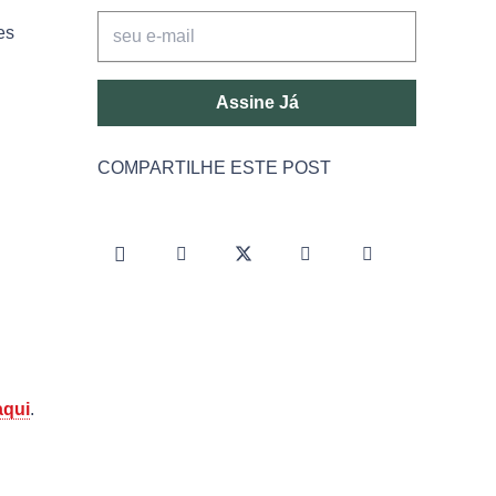
es
Assine Já
COMPARTILHE ESTE POST
aqui
.