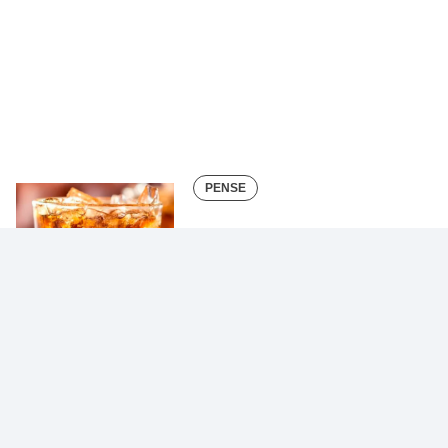
PENSE
Paixão por refrigerante