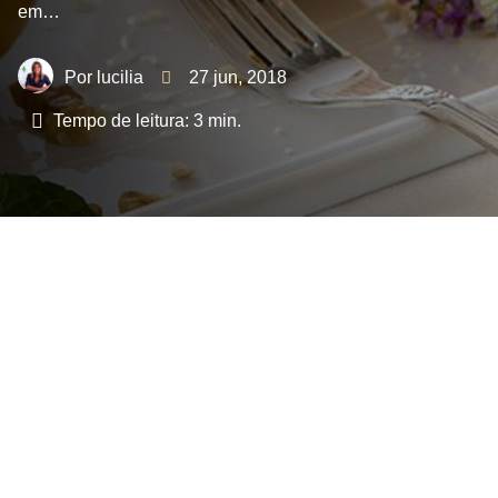
em…
lucilia
27 jun, 2018
Tempo de leitura:
3
min.