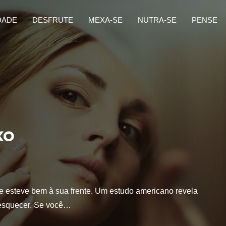
DADE
DESFRUTE
MEXA-SE
NUTRA-SE
PENSE
xo
e esteve bem à sua frente. Um estudo americano revela
e esquecer. Se você…