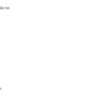
ção no
s.