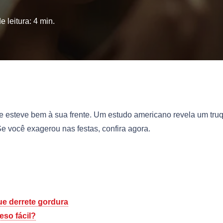
 leitura:
4
min.
e esteve bem à sua frente. Um estudo americano revela um tru
 Se você exagerou nas festas, confira agora.
ue derrete gordura
eso fácil?