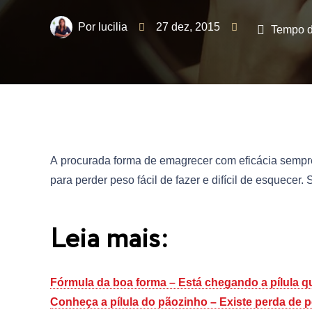
lucilia
27 dez, 2015
Tempo de
A procurada forma de emagrecer com eficácia sempr
para perder peso fácil de fazer e difícil de esquecer.
Leia mais:
Fórmula da boa forma – Está chegando a pílula q
Conheça a pílula do pãozinho – Existe perda de p