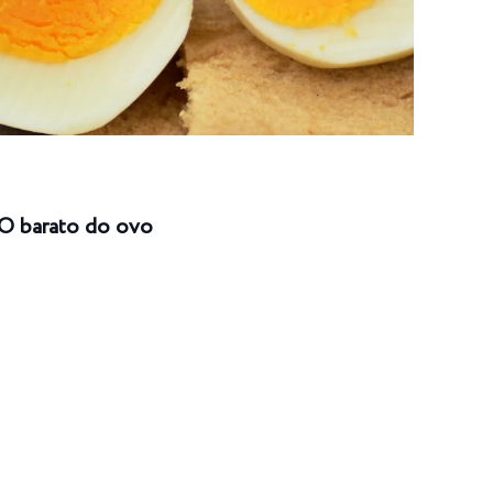
O barato do ovo
Risc