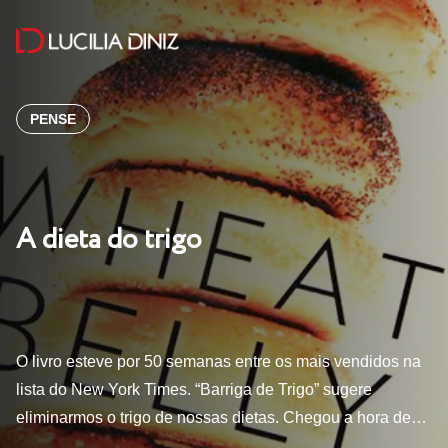
PENSE
A dieta do trigo
O livro esteve por 50 semanas entre os mais vendidos na
lista do New York Times. “Barriga de Trigo” sugere
eliminarmos o trigo de nossas dietas. Chegou a hora de…