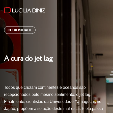
CURIOSIDADE
A cura do jet lag
Todos que cruzam continentes e oceanos são
recepcionados pelo mesmo sentimento: o jet lag.
Finalmente, cientistas da Universidade Yamaguchi, no
Japão, propõem a solução deste mal-estar. E ela passa