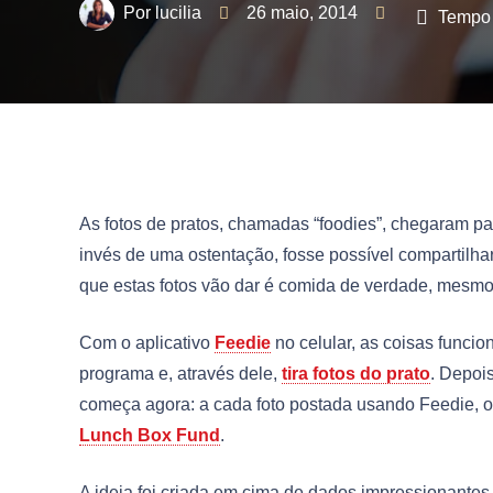
lucilia
26 maio, 2014
Tempo 
As fotos de pratos, chamadas “foodies”, chegaram para
invés de uma ostentação, fosse possível compartilha
que estas fotos vão dar é comida de verdade, mesmo
Com o aplicativo
Feedie
no celular, as coisas func
programa e, através dele,
tira fotos do prato
. Depoi
começa agora: a cada foto postada usando Feedie, o
Lunch Box Fund
.
A ideia foi criada em cima de dados impressionant