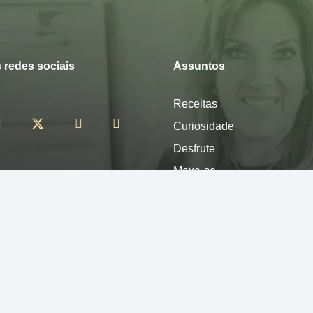
 redes sociais
Assuntos
Receitas
Curiosidade
Desfrute
Mexa-se
Nutra-se
Pense
Sinta