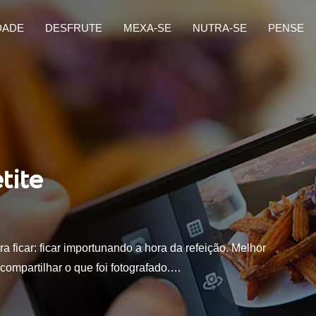
DADE
DESFRUTE
MEXA-SE
NUTRA-SE
PENSE
tite
a ficar: ficar importunando a hora da refeição. Melhor
 compartilhar o que foi fotografado.…