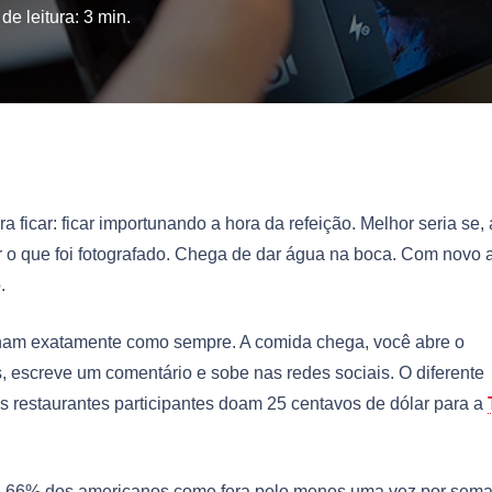
de leitura:
3
min.
 ficar: ficar importunando a hora da refeição. Melhor seria se,
r o que foi fotografado. Chega de dar água na boca. Com novo 
.
ionam exatamente como sempre. A comida chega, você abre o
s, escreve um comentário e sobe nas redes sociais. O diferente
s restaurantes participantes doam 25 centavos de dólar para a
es. 66% dos americanos come fora pelo menos uma vez por sem