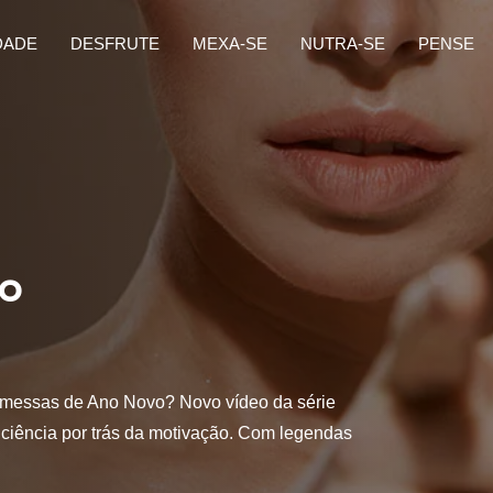
DADE
DESFRUTE
MEXA-SE
NUTRA-SE
PENSE
ão
omessas de Ano Novo? Novo vídeo da série
ciência por trás da motivação. Com legendas