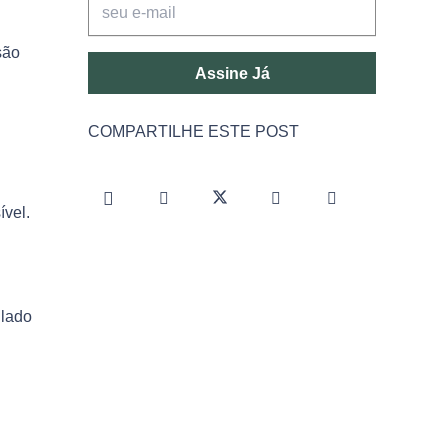
são
Assine Já
COMPARTILHE ESTE POST
ível.
 lado