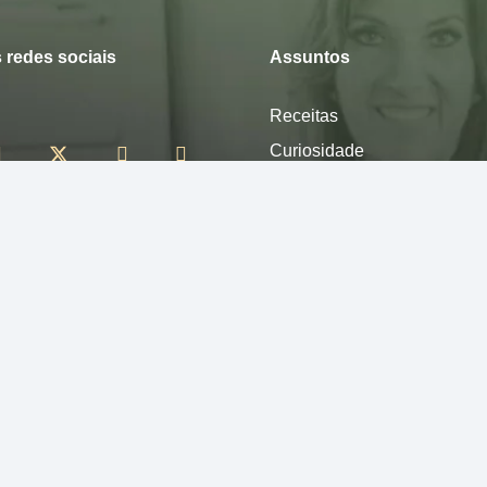
 redes sociais
Assuntos
Receitas
Curiosidade
Desfrute
Mexa-se
Nutra-se
Pense
Sinta