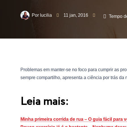
lucilia
11 jan, 2016
Tempo de
Problemas em manter-se no foco para cumprir as p
sempre compartilho, apresenta a ciência por trás d
Leia mais:
Minha primeira corrida de rua – O guia fácil para 