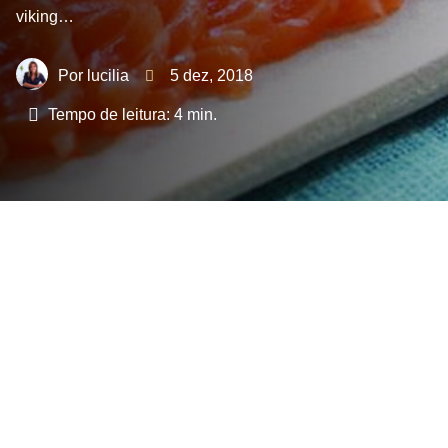
viking…
lucilia
5 dez, 2018
Tempo de leitura:
4
min.