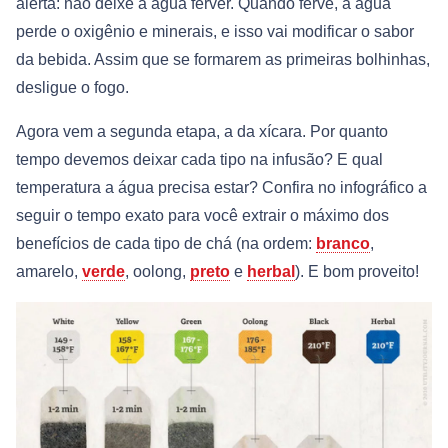
alerta: não deixe a água ferver. Quando ferve, a água
perde o oxigênio e minerais, e isso vai modificar o sabor
da bebida. Assim que se formarem as primeiras bolhinhas,
desligue o fogo.
Agora vem a segunda etapa, a da xícara. Por quanto
tempo devemos deixar cada tipo na infusão? E qual
temperatura a água precisa estar? Confira no infográfico a
seguir o tempo exato para você extrair o máximo dos
benefícios de cada tipo de chá (na ordem:
branco
,
amarelo,
verde
, oolong,
preto
e
herbal
). E bom proveito!