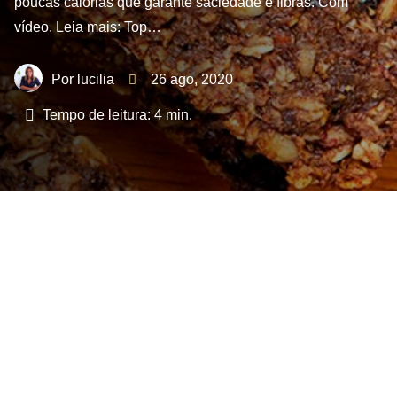
poucas calorias que garante saciedade e fibras. Com
vídeo. Leia mais: Top…
lucilia
26 ago, 2020
Tempo de leitura:
4
min.