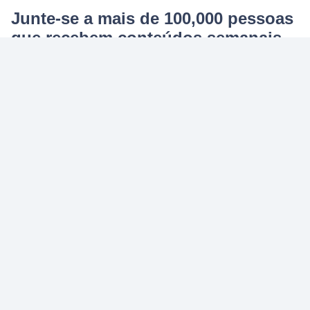
Junte-se a mais de 100,000 pessoas
que recebem conteúdos semanais
por e-mail.
Lucilia Diniz desmistifica o que significa viver bem a vida,
por dentro e por fora.
Assine Já