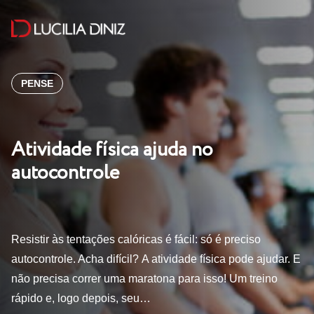
PENSE
Atividade física ajuda no
autocontrole
Resistir às tentações calóricas é fácil: só é preciso
autocontrole. Acha difícil? A atividade física pode ajudar. E
não precisa correr uma maratona para isso! Um treino
rápido e, logo depois, seu…