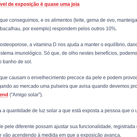
ível de exposição é quase uma joia
que conseguimos, e os alimentos (leite, gema de ovo, manteiga
de bacalhau, por exemplo) respondem pelos outros 10%.
a osteoporose, a vitamina D nos ajuda a manter o equilíbrio, dan
istema imunológico. Só que, de olho nestes benefícios, podem
o banho de sol.
ta), que causam o envelhecimento precoce da pele e podem provo
hegando ao mercado uma pulseira que avisa quando devemos pr
iend
(“Amigo solar”).
 a quantidade de luz solar a que está exposta a pessoa que o ut
e pele diferente possam ajustar sua funcionalidade, registrada
que vão acendendo à medida em que a exposição avança.