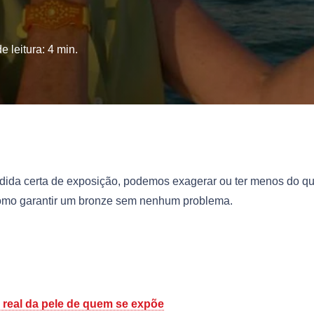
 leitura:
4
min.
edida certa de exposição, podemos exagerar ou ter menos do q
 como garantir um bronze sem nenhum problema.
 real da pele de quem se expõe