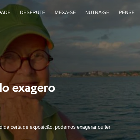
DADE
DESFRUTE
MEXA-SE
NUTRA-SE
PENSE
do exagero
dida certa de exposição, podemos exagerar ou ter