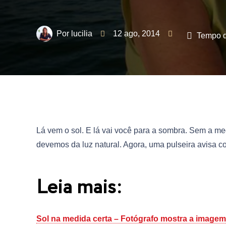
lucilia
12 ago, 2014
Tempo de
Lá vem o sol. E lá vai você para a sombra. Sem a m
devemos da luz natural. Agora, uma pulseira avisa
Leia mais:
Sol na medida certa – Fotógrafo mostra a imagem