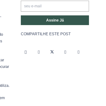
,
Assine Já
COMPARTILHE ESTE POST
do
os
car
ocurar
iliza.
 em