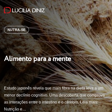
NUTRA-SE
Alimento para a mente
Estudo japonês revela que mais fibra na dieta leva a um
menor declínio cognitivo. Uma descoberta que comprova
as interações entre o intestino e o cérebro. Leia mais:
Nutrição e…